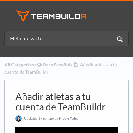
All Categories
​>​
​Para Español
​>​
Añadir atletas a tu
cuenta de TeamBuildr
Añadir atletas a tu
cuenta de TeamBuildr
Updated
1 year ago
by Nicole Foley